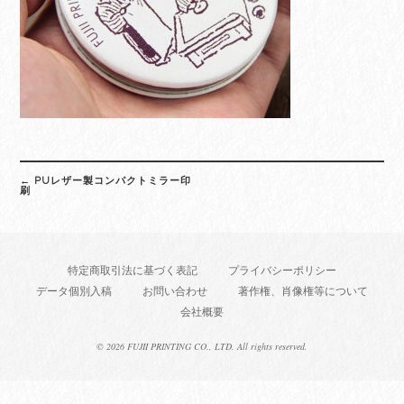
Post
←
PUレザー製コンパクトミラー印
navigation
刷
特定商取引法に基づく表記
プライバシーポリシー
データ個別入稿
お問い合わせ
著作権、肖像権等について
会社概要
©
2026 FUJII PRINTING CO., LTD. All rights reserved.