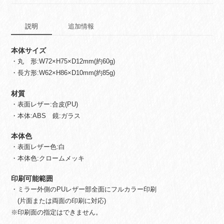
パ
ク
説明
追加情報
ト
ミ
ラ
本体サイズ
ー
・丸 形:W72×H75×D12mm(約60g)
印
・長方形:W62×H86×D10mm(約85g)
刷
個
材質
・表面レザー:合皮(PU)
・本体:ABS 鏡:ガラス
本体色
・表面レザー色:白
・本体色:クロームメッキ
印刷可能範囲
・ミラー外側のPUレザー部全面にフルカラー印刷
(片面または両面の印刷に対応)
※印刷面の指定はできません。