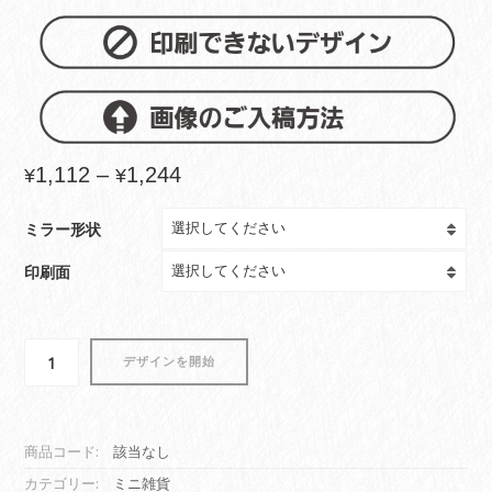
価
1,112
–
1,244
¥
¥
格
帯:
ミラー形状
¥1,112
–
印刷面
¥1,244
PU
デザインを開始
レ
ザ
ー
製
商品コード:
該当なし
コ
カテゴリー:
ミニ雑貨
ン