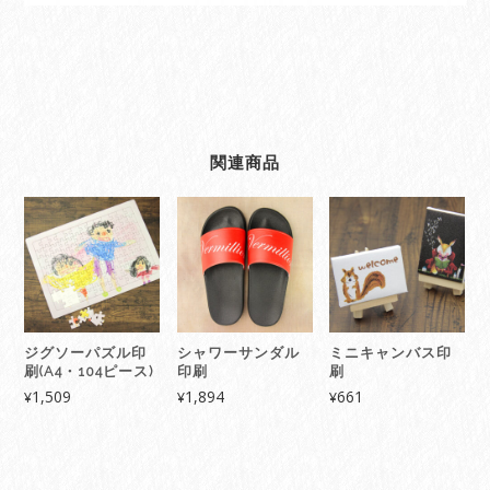
関連商品
ジグソーパズル印
シャワーサンダル
ミニキャンバス印
刷(A4・104ピース)
印刷
刷
1,509
1,894
661
¥
¥
¥