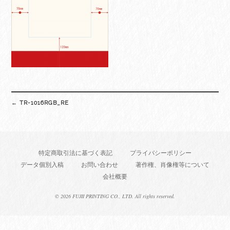
Post
←
TR-1016RGB_RE
navigation
特定商取引法に基づく表記
プライバシーポリシー
データ個別入稿
お問い合わせ
著作権、肖像権等について
会社概要
©
2026 FUJII PRINTING CO., LTD. All rights reserved.