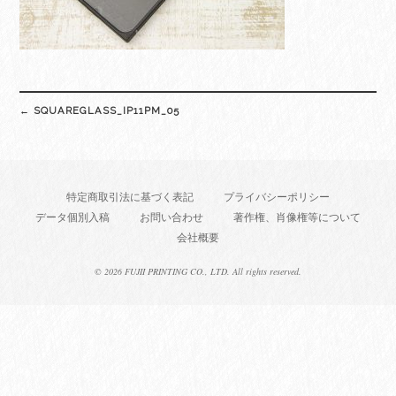
Post
←
SQUAREGLASS_IP11PM_05
navigation
特定商取引法に基づく表記
プライバシーポリシー
データ個別入稿
お問い合わせ
著作権、肖像権等について
会社概要
©
2026 FUJII PRINTING CO., LTD. All rights reserved.