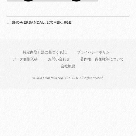
Post
←
SHOWERSANDAL_27CMBK_RGB
navigation
特定商取引法に基づく表記
プライバシーポリシー
データ個別入稿
お問い合わせ
著作権、肖像権等について
会社概要
©
2026 FUJII PRINTING CO., LTD. All rights reserved.