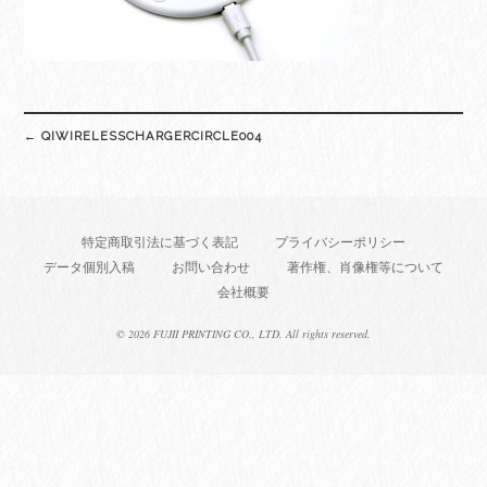
Post
←
QIWIRELESSCHARGERCIRCLE004
navigation
特定商取引法に基づく表記
プライバシーポリシー
データ個別入稿
お問い合わせ
著作権、肖像権等について
会社概要
©
2026 FUJII PRINTING CO., LTD. All rights reserved.