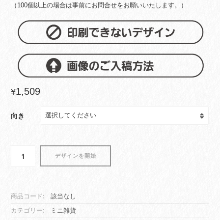
（100個以上の場合は事前にお問合せをお願いいたします。）
1,509
¥
向き
ジ
デザインを開始
グ
ソ
ー
パ
商品コード:
該当なし
ズ
カテゴリー:
ミニ雑貨
ル