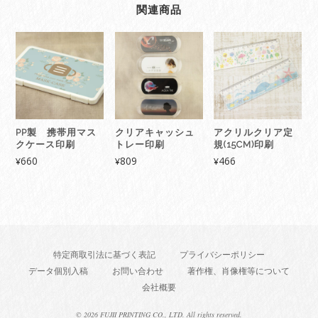
関連商品
PP製 携帯用マス
クリアキャッシュ
アクリルクリア定
クケース印刷
トレー印刷
規(15CM)印刷
660
809
466
¥
¥
¥
特定商取引法に基づく表記
プライバシーポリシー
データ個別入稿
お問い合わせ
著作権、肖像権等について
会社概要
©
2026 FUJII PRINTING CO., LTD. All rights reserved.