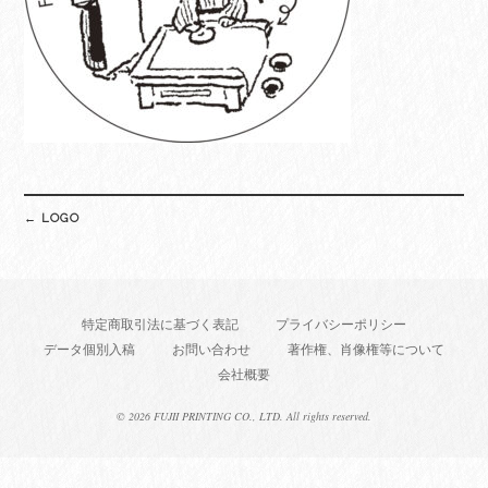
Post
←
LOGO
navigation
特定商取引法に基づく表記
プライバシーポリシー
データ個別入稿
お問い合わせ
著作権、肖像権等について
会社概要
©
2026 FUJII PRINTING CO., LTD. All rights reserved.