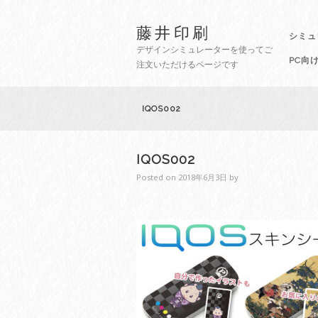
藤井印刷
シミュ
デザインシミュレーターを使ってご
PC向
注文いただけるページです
IQOS002
IQOS002
Posted on
2018年6月3日
by