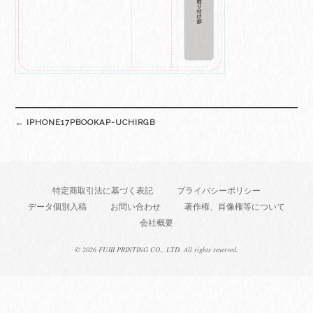
Post
←
IPHONE17PBOOKAP-UCHIRGB
navigation
特定商取引法に基づく表記
プライバシーポリシー
データ個別入稿
お問い合わせ
著作権、肖像権等について
会社概要
©
2026 FUJII PRINTING CO., LTD. All rights reserved.