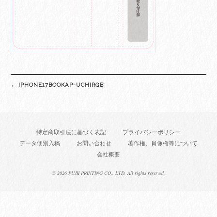
Post
←
IPHONE17BOOKAP-UCHIRGB
navigation
特定商取引法に基づく表記
プライバシーポリシー
データ個別入稿
お問い合わせ
著作権、肖像権等について
会社概要
©
2026 FUJII PRINTING CO., LTD. All rights reserved.