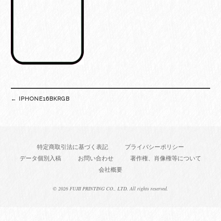
Post
←
IPHONE16BKRGB
navigation
特定商取引法に基づく表記
プライバシーポリシー
データ個別入稿
お問い合わせ
著作権、肖像権等について
会社概要
©
2026 FUJII PRINTING CO., LTD. All rights reserved.