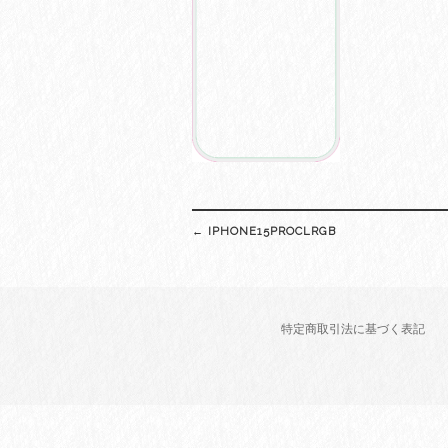
Post
←
IPHONE15PROCLRGB
navigation
特定商取引法に基づく表記