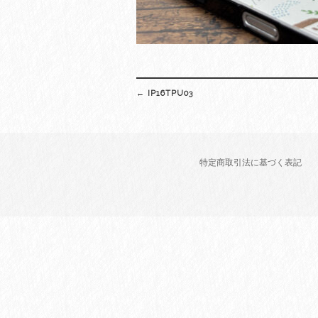
Post
←
IP16TPU03
navigation
特定商取引法に基づく表記