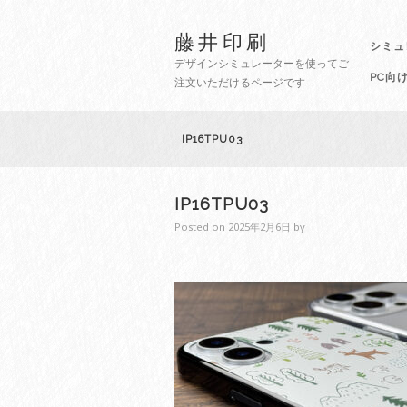
藤井印刷
シミュ
デザインシミュレーターを使ってご
PC向
注文いただけるページです
IP16TPU03
IP16TPU03
Posted on
2025年2月6日
by