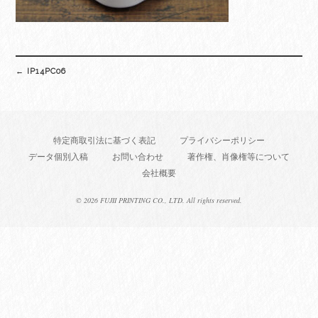
Post
←
IP14PC06
navigation
特定商取引法に基づく表記
プライバシーポリシー
データ個別入稿
お問い合わせ
著作権、肖像権等について
会社概要
©
2026 FUJII PRINTING CO., LTD. All rights reserved.