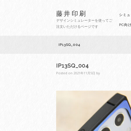
藤井印刷
シミュ
デザインシミュレーターを使ってご
PC向
注文いただけるページです
IP13SQ_004
IP13SQ_004
Posted on
2021年11月5日
by