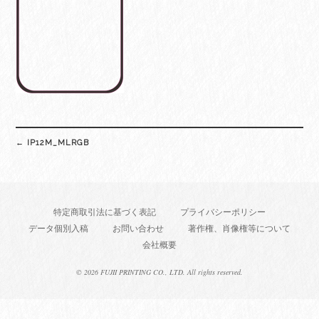
Post
←
IP12M_MLRGB
navigation
特定商取引法に基づく表記
プライバシーポリシー
データ個別入稿
お問い合わせ
著作権、肖像権等について
会社概要
©
2026 FUJII PRINTING CO., LTD. All rights reserved.