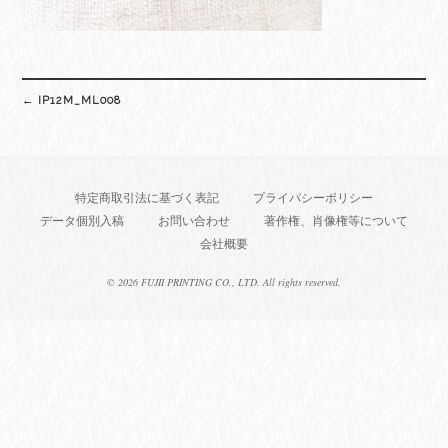
Post
←
IP12M_ML008
navigation
特定商取引法に基づく表記
プライバシーポリシー
データ個別入稿
お問い合わせ
著作権、肖像権等について
会社概要
©
2026 FUJII PRINTING CO., LTD. All rights reserved.