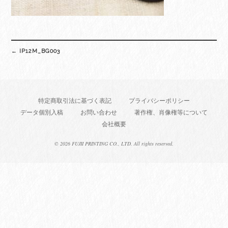
Post
←
IP12M_BG003
navigation
特定商取引法に基づく表記
プライバシーポリシー
データ個別入稿
お問い合わせ
著作権、肖像権等について
会社概要
©
2026 FUJII PRINTING CO., LTD. All rights reserved.