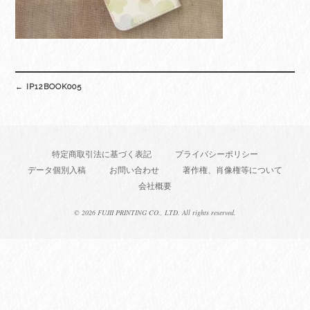
Post
←
IP12BOOK005
navigation
特定商取引法に基づく表記
プライバシーポリシー
データ個別入稿
お問い合わせ
著作権、肖像権等について
会社概要
©
2026 FUJII PRINTING CO., LTD. All rights reserved.