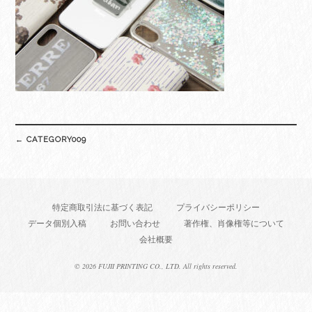
Post
←
CATEGORY009
navigation
特定商取引法に基づく表記
プライバシーポリシー
データ個別入稿
お問い合わせ
著作権、肖像権等について
会社概要
©
2026 FUJII PRINTING CO., LTD. All rights reserved.