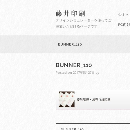
藤井印刷
シミュ
デザインシミュレーターを使ってご
PC向
注文いただけるページです
BUNNER_110
BUNNER_110
Posted on
2017年5月27日
by
Post
←
BUNNER_110