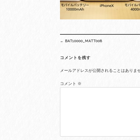
Post
←
BAT10000_MATT008
navigation
コメントを残す
メールアドレスが公開されることはありま
コメント
※