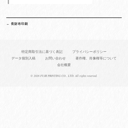
Post
←
長財布印刷
navigation
特定商取引法に基づく表記
プライバシーポリシー
データ個別入稿
お問い合わせ
著作権、肖像権等について
会社概要
©
2026 FUJII PRINTING CO., LTD. All rights reserved.