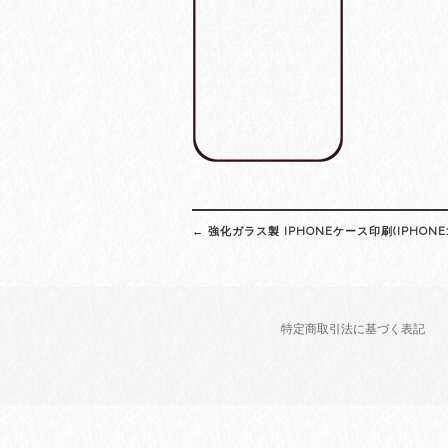
Post
←
強化ガラス製 IPHONEケース印刷(IPHONE13
navigation
特定商取引法に基づく表記