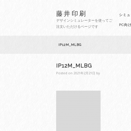
藤井印刷
シミュ
デザインシミュレーターを使ってご
PC向
注文いただけるページです
IP12M_MLBG
IP12M_MLBG
Posted on
2021年2月21日
by