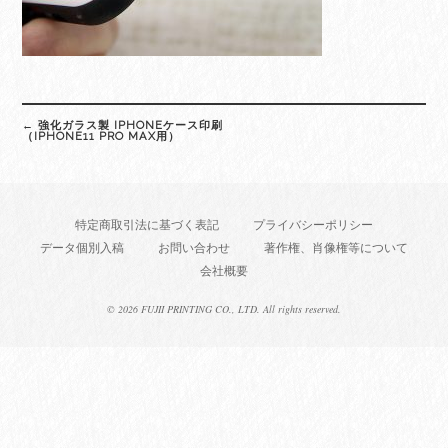
Post
←
強化ガラス製 IPHONEケース印刷
navigation
（IPHONE11 PRO MAX用）
特定商取引法に基づく表記
プライバシーポリシー
データ個別入稿
お問い合わせ
著作権、肖像権等について
会社概要
©
2026 FUJII PRINTING CO., LTD. All rights reserved.