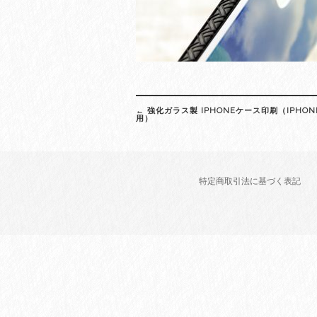
Post
←
強化ガラス製 IPHONEケース印刷（IPHONE1
navigation
用）
特定商取引法に基づく表記