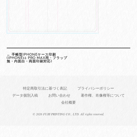
Post
←
手帳型IPHONEケース印刷
navigation
(IPHONE11 PRO MAX用・フラップ
無・内面白・両面印刷対応)
特定商取引法に基づく表記
プライバシーポリシー
データ個別入稿
お問い合わせ
著作権、肖像権等について
会社概要
©
2026 FUJII PRINTING CO., LTD. All rights reserved.