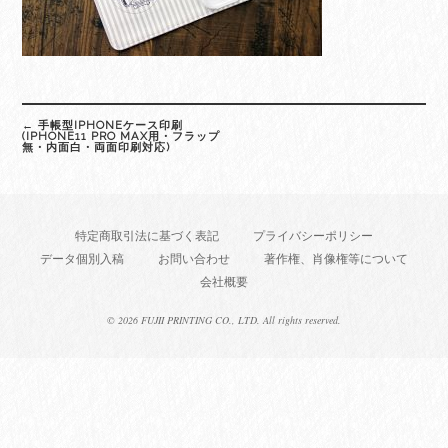
Post
←
手帳型IPHONEケース印刷
navigation
(IPHONE11 PRO MAX用・フラップ
無・内面白・両面印刷対応)
特定商取引法に基づく表記
プライバシーポリシー
データ個別入稿
お問い合わせ
著作権、肖像権等について
会社概要
©
2026 FUJII PRINTING CO., LTD. All rights reserved.