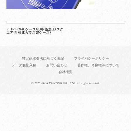
Post
←
IPHONEケース印刷+箔加工(スク
navigation
エア型 強化ガラス製ケース)
特定商取引法に基づく表記
プライバシーポリシー
データ個別入稿
お問い合わせ
著作権、肖像権等について
会社概要
©
2026 FUJII PRINTING CO., LTD. All rights reserved.