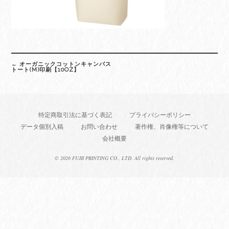
Post
←
オーガニックコットンキャンバス
navigation
トート(M)印刷【10OZ】
特定商取引法に基づく表記
プライバシーポリシー
データ個別入稿
お問い合わせ
著作権、肖像権等について
会社概要
©
2026 FUJII PRINTING CO., LTD. All rights reserved.