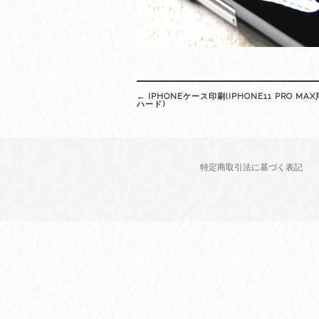
Post
←
IPHONEケース印刷(IPHONE11 PRO M
navigation
ハード)
特定商取引法に基づく表記