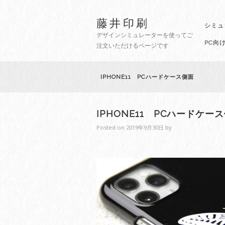
藤井印刷
シミュ
デザインシミュレーターを使ってご
PC向
注文いただけるページです
IPHONE11 PCハードケース側面
IPHONE11 PCハードケー
Posted on
2019年9月30日
by