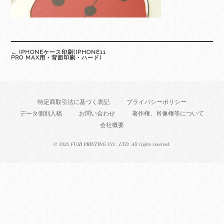
Post
←
IPHONEケース印刷(IPHONE11
navigation
PRO MAX用・背面印刷・ハード)
特定商取引法に基づく表記
プライバシーポリシー
データ個別入稿
お問い合わせ
著作権、肖像権等について
会社概要
©
2026 FUJII PRINTING CO., LTD. All rights reserved.