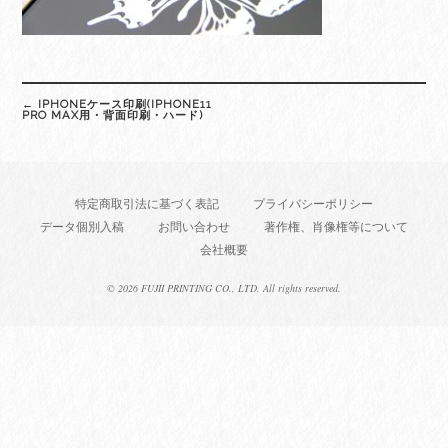
Post
←
IPHONEケース印刷(IPHONE11
navigation
PRO MAX用・背面印刷・ハード)
特定商取引法に基づく表記
プライバシーポリシー
データ個別入稿
お問い合わせ
著作権、肖像権等について
会社概要
©
2026 FUJII PRINTING CO., LTD. All rights reserved.