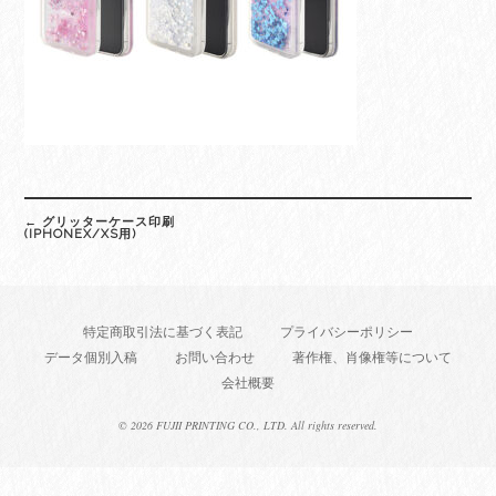
Post
←
グリッターケース印刷
navigation
(IPHONEX/XS用)
特定商取引法に基づく表記
プライバシーポリシー
データ個別入稿
お問い合わせ
著作権、肖像権等について
会社概要
©
2026 FUJII PRINTING CO., LTD. All rights reserved.