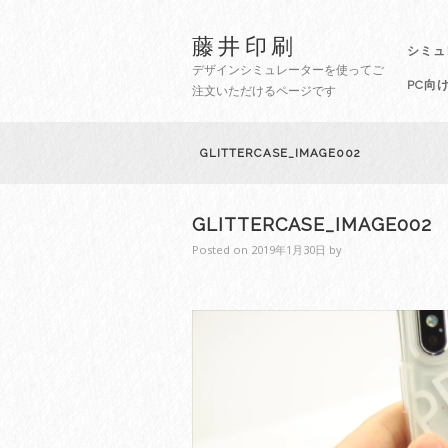
藤井印刷
シミュ
デザインシミュレーターを使ってご
PC向
注文いただけるページです
GLITTERCASE_IMAGE002
GLITTERCASE_IMAGE002
Posted on
2019年1月30日
by
動
画
プ
レ
ー
ヤ
ー