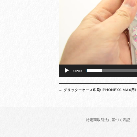
00:00
Post
←
グリッターケース印刷(IPHONEXS MAX用)
navigation
特定商取引法に基づく表記