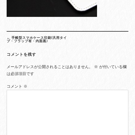
Post
←
手帳型スマホケース印刷(汎用タイ
navigation
プ・フラップ有・内面黒)
コメントを残す
メールアドレスが公開されることはありません。
※
が付いている欄
は必須項目です
コメント
※