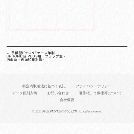
Post
←
手帳型IPHONEケース印刷
navigation
(IPHONE15 PLUS用・フラップ無・
内面白・両面印刷対応)
特定商取引法に基づく表記
プライバシーポリシー
データ個別入稿
お問い合わせ
著作権、肖像権等について
会社概要
©
2026 FUJII PRINTING CO., LTD. All rights reserved.