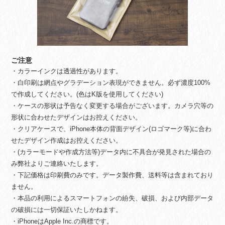
ご注意
・カラーインクは透過性があります。
・白印刷は網点やグラデーション表現ができません。必ず濃度100%
で作成してください。(色はK版を使用してください)
・ケースの形状は予告なく変更する場合がございます。カメラ穴等の
形状に合わせたデザインはお控えください。
・クリアケースで、iPhone本体の背面デザイン(ロゴマーク等)に合わ
せたデザイン作成はお控えください。
・(カラーモードや作成方法等)データ内に不具合が発見された場合の
み弊社よりご連絡いたします。
・下記価格は印刷費のみです。データ製作費、送料等は含まれており
ません。
・本品の利用によるスマートフォンの紛失、破損、および内部データ
の破損には一切保証いたしかねます。
・iPhoneはApple Inc.の商標です。