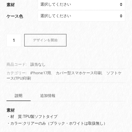
素材
ケース色
iPhone
デザインを開始
ケ
ー
ス
印
商品コード:
該当なし
刷
カテゴリー:
iPhone17用
,
カバー型スマホケース印刷
,
ソフトケ
(iPhone17
ース(TPU)印刷
用・
背
面
説明
追加情報
印
刷・
素材
ソ
フ
・材 質:TPU製ソフトタイプ
ト)
・カラー:クリアーのみ（ブラック・ホワイトは取扱無し）
個