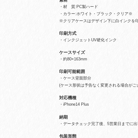
・材 質:PC製ハード
・カラー:ホワイト・ブラック・クリア※
※クリアケースはデザイン下に白インクを
印刷方式
・インクジェットUV硬化インク
ケースサイズ
・約80×163mm
印刷可能範囲
・ケース背面部分
(ケース形状は予告なく変更される場合がご
対応機種
・iPhone14 Plus
納期
・データチェック完了後、5営業日までに出
包装形態