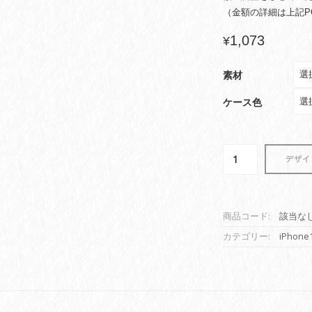
（金額の詳細は上記P
1,073
¥
素材
ケース色
iPhone
デザイ
ケ
ー
ス
印
商品コード:
該当な
刷
カテゴリー:
iPhone
(iPhone14
Plus
用・
背
面
印