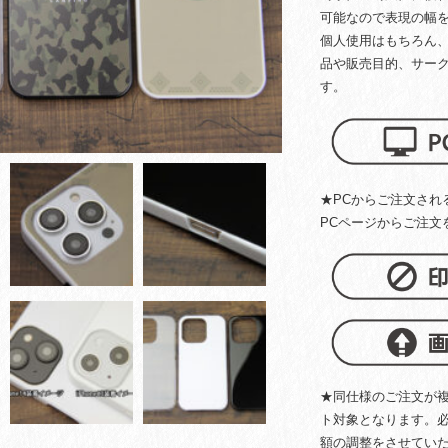
可能なので表現の幅
個人使用はもちろん
品や販売目的、サー
す。
★PCからご注文され
PCページからご注文
★同仕様のご注文が
ト対象となります。
額の調整をさせてい