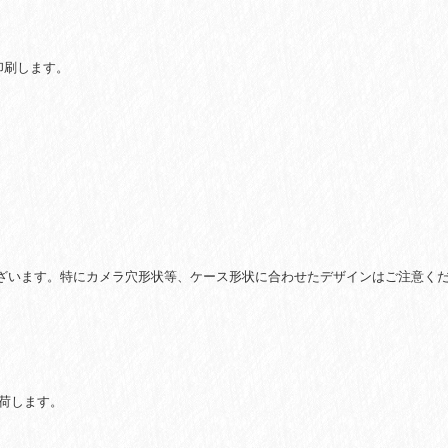
刷・
ハ
ー
印刷します。
ド)
個
ざいます。特にカメラ穴形状等、ケース形状に合わせたデザインはご注意くだ
荷します。