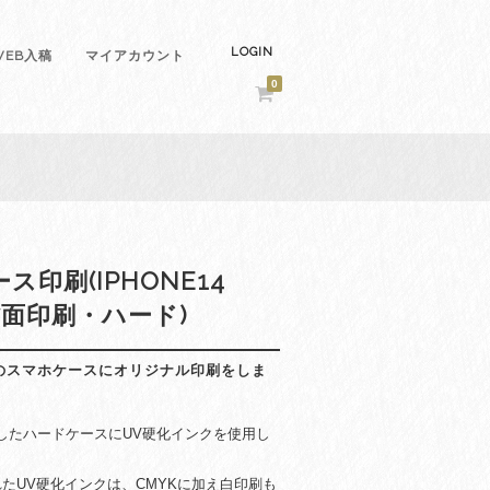
LOGIN
EB入稿
マイアカウント
0
ース印刷(IPHONE14
背面印刷・ハード)
US用のスマホケースにオリジナル印刷をしま
sに対応したハードケースにUV硬化インクを使用し
たUV硬化インクは、CMYKに加え白印刷も