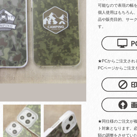
可能なので表現の幅
個人使用はもちろん
品や販売目的、サー
す。
★PCからご注文され
PCページからご注文
★同仕様のご注文が
ト対象となります。
額の調整をさせてい