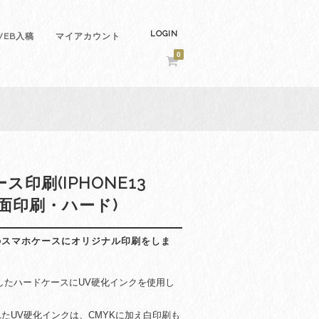
LOGIN
EB入稿
マイアカウント
0
ース印刷(IPHONE13
背面印刷・ハード)
NI用のスマホケースにオリジナル印刷をしま
iに対応したハードケースにUV硬化インクを使用し
たUV硬化インクは、CMYKに加え白印刷も