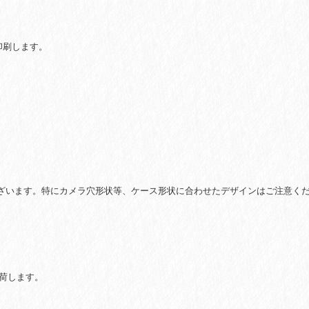
刷・
ハ
ー
印刷します。
ド)
個
ざいます。特にカメラ穴形状等、ケース形状に合わせたデザインはご注意くだ
荷します。