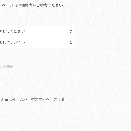
Cページ内の価格表をご参考ください。）
ンを開始
し
13 mini用
,
カバー型スマホケース印刷