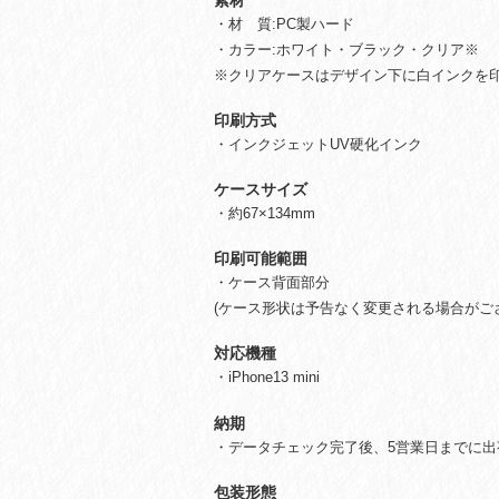
・材 質:PC製ハード
・カラー:ホワイト・ブラック・クリア※
※クリアケースはデザイン下に白インクを
印刷方式
・インクジェットUV硬化インク
ケースサイズ
・約67×134mm
印刷可能範囲
・ケース背面部分
(ケース形状は予告なく変更される場合がご
対応機種
・iPhone13 mini
納期
・データチェック完了後、5営業日までに出
包装形態