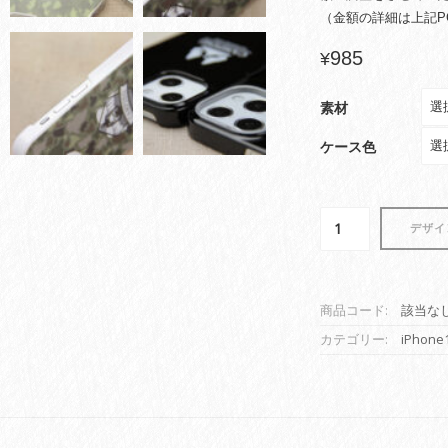
（金額の詳細は上記P
985
¥
素材
ケース色
iPhone
デザイ
ケ
ー
ス
印
商品コード:
該当な
刷
カテゴリー:
iPhone
(iPhone13
mini
用・
背
面
印