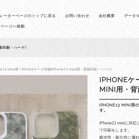
レーターページのトップに戻る
お問い合わせ
会社概要
データW
けページへ移動
・背面印刷・ハード)
ne13 mini用
/ iPhoneケース印刷(iPhone13 mini用・背面印刷・ハード)
IPHONEケ
MINI用・
IPHONE13 MI
す。
iPhone13 min
て印刷をします。
耐水性・耐久性に優れ