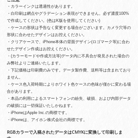
・カラーインクは透過性があります。
・白印刷は網点やグラデーション表現ができません。必ず濃度100%
で作成してください。(色はK版を使用してください)
・ケースの形状は予告なく変更する場合がございます。カメラ穴等の
形状に合わせたデザインはお控えください。
・クリアケースで、iPhone本体の背面デザイン(ロゴマーク等)に合わ
せたデザイン作成はお控えください。
・(カラーモードや作成方法等)データ内に不具合が発見された場合の
み弊社よりご連絡いたします。
・下記価格は印刷費のみです。データ製作費、送料等は含まれており
ません。
・ケース色入荷時期によりホワイト色ケースの色味が僅かに変わる場
合があります。
・本品の利用によるスマートフォンの紛失、破損、および内部データ
の破損には一切保証いたしかねます。
・iPhoneはApple Inc.の商標です。
・iPhoneは、アイホン株式会社の商標です。
RGBカラーで入稿されたデータはCMYKに変換して印刷しま