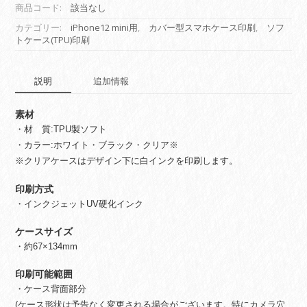
印
商品コード:
該当なし
刷
カテゴリー:
iPhone12 mini用
,
カバー型スマホケース印刷
,
ソフ
(iPhone12
トケース(TPU)印刷
mini
用・
背
説明
追加情報
面
印
素材
刷・
ソ
・材 質:TPU製ソフト
フ
・カラー:ホワイト・ブラック・クリア※
ト)
※クリアケースはデザイン下に白インクを印刷します。
個
印刷方式
・インクジェットUV硬化インク
ケースサイズ
・約67×134mm
印刷可能範囲
・ケース背面部分
(ケース形状は予告なく変更される場合がございます。特にカメラ穴