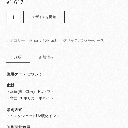
1,617
¥
iPhone16
デザインを開始
Plus
用
グ
リ
カテゴリー:
iPhone 16 Plus用
,
グリップバンパーケース
ッ
プ
バ
説明
追加情報
ン
パ
ー
使用ケースについて
ケ
素材
ー
ス
・本体(黒い部分):TPUソフト
個
・背面:PCポリカーボネイト
印刷方式
・インクジェットUV硬化インク
印刷可能範囲