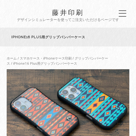
藤井印刷
デザインシミュレーターを使ってご注文いただけるページです
IPHONE16 PLUS用グリップバンパーケース
ホーム
/
スマホケース・iPhoneケース印刷
/
グリップバンパーケー
ス
/ iPhone16 Plus用グリップバンパーケース