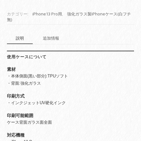
ラ
ス
カテゴリー:
iPhone13 Pro用
,
強化ガラス製iPhoneケース(白フチ
製
無)
iPhone
ケ
ー
説明
追加情報
ス
印
刷
使用ケースについて
(iPhone13
素材
Pro
・本体側面(黒い部分):TPUソフト
用)
個
・背面:強化ガラス
印刷方式
・インクジェットUV硬化インク
印刷可能範囲
ケース背面ガラス面全面
対応機種