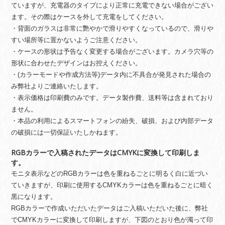
ていますが、充電器のタイプにより正常に充電できない場合がござい
ます。その際はケースを外して充電をしてください。
・背面のガラスは非常に艷やかで滑りやすくなっているので、滑りや
すい場所等に置かないようご注意ください。
・ケースの形状は予告なく変更する場合がございます。カメラ穴等の
形状に合わせたデザインはお控えください。
・(カラーモードや作成方法等)データ内に不具合が発見された場合の
み弊社よりご連絡いたします。
・表示価格は印刷費のみです。データ製作費、送料等は含まれており
ません。
・本品の利用によるスマートフォンの紛失、破損、および内部データ
の破損には一切保証いたしかねます。
RGBカラーで入稿されたデータはCMYKに変換して印刷しま
す。
モニタ表示などのRGBカラーは色を重ねるごとに明るく白に近づい
ていきますが、印刷に使用するCMYKカラーは色を重ねるごとに暗く
黒になります。
RGBカラーで作成いただいたデータはご入稿いただいた後に、弊社
でCMYKカラーに変換して印刷しますが、下図のとおり色が濁って印