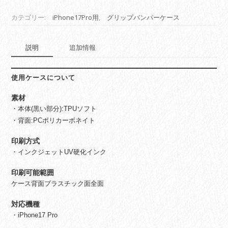
リ
ッ
カテゴリー:
iPhone17Pro用
,
グリップバンパーケース
プ
バ
ン
説明
追加情報
パ
ー
ケ
使用ケースについて
ー
素材
ス
個
・本体(黒い部分):TPUソフト
・背面:PCポリカーボネイト
印刷方式
・インクジェットUV硬化インク
印刷可能範囲
ケース背面プラスチック面全面
対応機種
・iPhone17 Pro