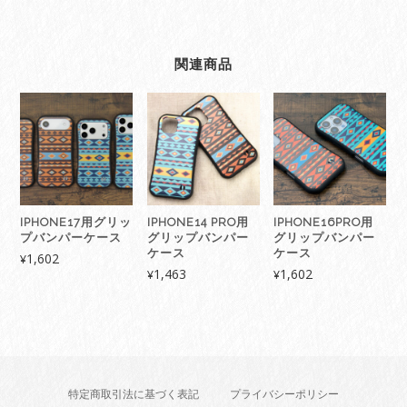
関連商品
IPHONE17用グリッ
IPHONE14 PRO用
IPHONE16PRO用
プバンパーケース
グリップバンパー
グリップバンパー
ケース
ケース
1,602
¥
1,463
1,602
¥
¥
特定商取引法に基づく表記
プライバシーポリシー