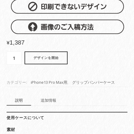
1,387
¥
iPhone13
デザインを開始
Pro
Max
用
グ
カテゴリー:
iPhone13 Pro Max用
,
グリップバンパーケース
リ
ッ
プ
説明
追加情報
バ
ン
パ
使用ケースについて
ー
素材
ケ