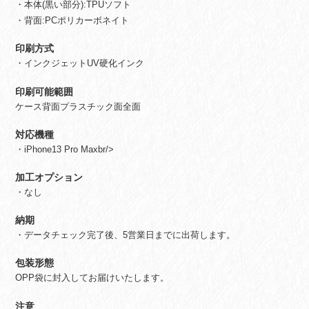
ー
・本体(黒い部分):TPUソフト
ス
・背面:PCポリカーボネイト
個
印刷方式
・インクジェットUV硬化インク
印刷可能範囲
ケース背面プラスチック面全面
対応機種
・iPhone13 Pro Maxbr/>
加工オプション
・なし
納期
・データチェック完了後、5営業日までに出荷します。
包装形態
OPP袋に封入してお届けいたします。
注意