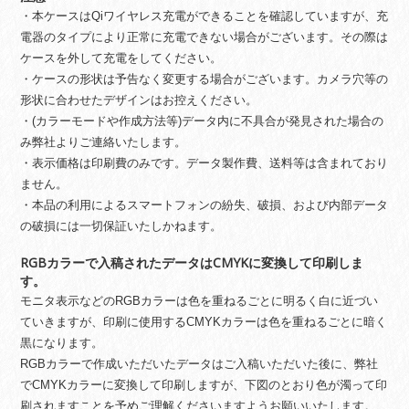
・本ケースはQiワイヤレス充電ができることを確認していますが、充
電器のタイプにより正常に充電できない場合がございます。その際は
ケースを外して充電をしてください。
・ケースの形状は予告なく変更する場合がございます。カメラ穴等の
形状に合わせたデザインはお控えください。
・(カラーモードや作成方法等)データ内に不具合が発見された場合の
み弊社よりご連絡いたします。
・表示価格は印刷費のみです。データ製作費、送料等は含まれており
ません。
・本品の利用によるスマートフォンの紛失、破損、および内部データ
の破損には一切保証いたしかねます。
RGBカラーで入稿されたデータはCMYKに変換して印刷しま
す。
モニタ表示などのRGBカラーは色を重ねるごとに明るく白に近づい
ていきますが、印刷に使用するCMYKカラーは色を重ねるごとに暗く
黒になります。
RGBカラーで作成いただいたデータはご入稿いただいた後に、弊社
でCMYKカラーに変換して印刷しますが、下図のとおり色が濁って印
刷されますことを予めご理解くださいますようお願いいたします。